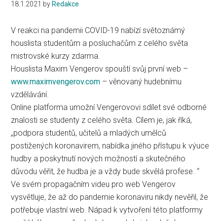
18.1.2021
by
Redakce
V reakci na pandemii COVID-19 nabízí světoznámý
houslista studentům a posluchačům z celého světa
mistrovské kurzy zdarma.
Houslista Maxim Vengerov spouští svůj první web –
www.maximvengerov.com
– věnovaný hudebnímu
vzdělávání.
Online platforma umožní Vengerovovi sdílet své odborné
znalosti se studenty z celého světa. Cílem je, jak říká,
„podpora studentů, učitelů a mladých umělců
postižených koronavirem, nabídka jiného přístupu k výuce
hudby a poskytnutí nových možností a skutečného
důvodu věřit, že hudba je a vždy bude skvělá profese. “
Ve svém propagačním videu pro web Vengerov
vysvětluje, že až do pandemie koronaviru nikdy nevěřil, že
potřebuje vlastní web. Nápad k vytvoření této platformy