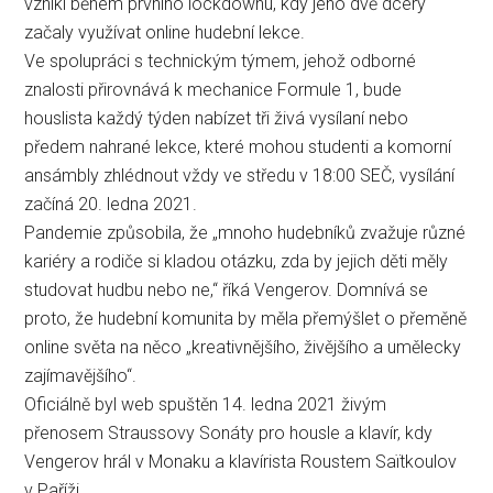
vznikl během prvního lockdownu, kdy jeho dvě dcery
začaly využívat online hudební lekce.
Ve spolupráci s technickým týmem, jehož odborné
znalosti přirovnává k mechanice Formule 1, bude
houslista každý týden nabízet tři živá vysílaní nebo
předem nahrané lekce, které mohou studenti a komorní
ansámbly zhlédnout vždy ve středu v 18:00 SEČ, vysílání
začíná 20. ledna 2021.
Pandemie způsobila, že „mnoho hudebníků zvažuje různé
kariéry a rodiče si kladou otázku, zda by jejich děti měly
studovat hudbu nebo ne,“ říká Vengerov. Domnívá se
proto, že hudební komunita by měla přemýšlet o přeměně
online světa na něco „kreativnějšího, živějšího a umělecky
zajímavějšího“.
Oficiálně byl web spuštěn 14. ledna 2021 živým
přenosem Straussovy Sonáty pro housle a klavír, kdy
Vengerov hrál v Monaku a klavírista Roustem Saïtkoulov
v Paříži.