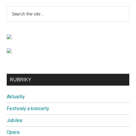
Primary
Search
the
Sidebar
site
...
Secondary
RUBRIKY
Sidebar
Aktuality
Festivaly a koncerty
Jubilea
Opera