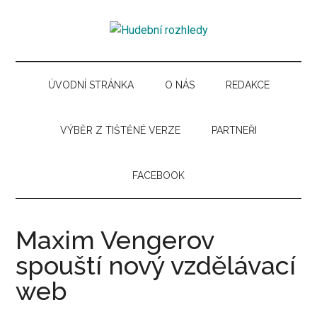
Skip
Skip
Skip
Skip
to
to
to
to
Hudební
main
secondary
primary
secondary
Časopis
content
menu
sidebar
sidebar
pro
rozhledy
hudební
ÚVODNÍ STRÁNKA
O NÁS
REDAKCE
kuturu
VÝBĚR Z TIŠTĚNÉ VERZE
PARTNEŘI
FACEBOOK
Maxim Vengerov
spouští nový vzdělávací
web