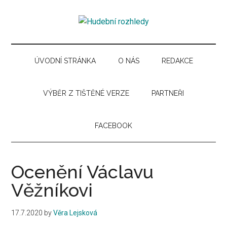
Skip
Skip
Skip
Skip
to
to
to
to
Hudební
main
secondary
primary
secondary
Časopis
content
menu
sidebar
sidebar
pro
rozhledy
hudební
ÚVODNÍ STRÁNKA
O NÁS
REDAKCE
kuturu
VÝBĚR Z TIŠTĚNÉ VERZE
PARTNEŘI
FACEBOOK
Ocenění Václavu
Věžníkovi
17.7.2020
by
Věra Lejsková