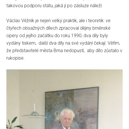
takovou podporu státu, jaká jí po zásluze náleží.
Václav Věžník je nejen velký praktik, ale i teoretik: ve
čtyřech obsažných dílech zpracoval dějiny brněnské
opery od jejího začátku do roku 1990, dva díly byly
vydány tiskem, další dva díly na své vydání čekají. Věřím,
že představitelé města Brna nedopustí, aby dílo zůstalo v
rukopise.