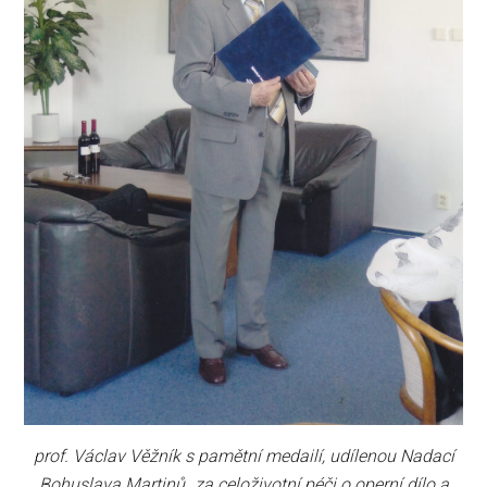
prof. Václav Věžník s pamětní medailí, udílenou Nadací
Bohuslava Martinů „za celoživotní péči o operní dílo a