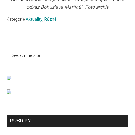
odkaz Bohuslava Martinů“ Foto archiv
Kategorie:
Aktuality
,
Různé
Primary
Search
the
Sidebar
site
...
Secondary
RUBRIKY
Sidebar