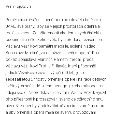
Věra Lejsková
Po několikaměsíční nucené odmlce otevřela brněnská
JAMU své brány, aby se v jejích prostorách odehrála
malá slavnost. Za přítomnosti akademických činitelů a
osobností uměleckého světa byla předána režiséru prof.
Václavu Věžníkovi pamětní medaile, udílená Nadací
Bohuslava Martinů „za celoživotní péči o operní dílo a
odkaz Bohuslava Martinů“. Pamětní medaili předal
Václavu Věžníkovi Prof. Jiří Hlaváč, který připomněl
jednak Věžníkovo životní výročí (90 let), jeho
šedesátiletou činnost v brněnské opeře i na řadě četných
světových scén, i léta jeho pedagogického působení na
zdejší škole. Nepředstavitelně vitální Václav Věžník využil
této příležitosti k prosazování svého celoživotního snu,
aby režie oper byly adekvátní původnímu záměru autora
a aby brněnská opera měla ke svému provozování