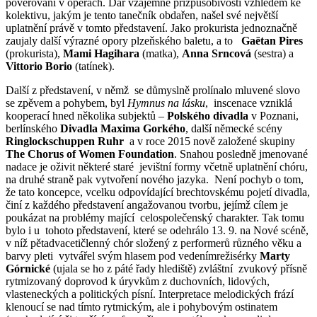
pověřováni v operách. Dar vzájemné přizpůsobivosti vzhledem ke
kolektivu, jakým je tento tanečník obdařen, našel své největší
uplatnění právě v tomto představení. Jako prokurista jednoznačně
zaujaly další výrazné opory plzeňského baletu, a to
Gaëtan Pires
(prokurista),
Mami Hagihara
(matka),
Anna Srncová
(sestra) a
Vittorio Borio
(tatínek).
Další z představení, v němž se důmyslně prolínalo mluvené slovo
se zpěvem a pohybem, byl
Hymnus na lásku
, inscenace vzniklá
kooperací hned několika subjektů –
Polského divadla
v Poznani,
berlínského
Divadla Maxima Gorkého
, další německé scény
Ringlockschuppen Ruhr
a v roce 2015 nově založené skupiny
The Chorus of Women Foundation
. Snahou posledně jmenované
nadace je oživit některé staré jevištní formy včetně uplatnění chóru,
na druhé straně pak vytvoření nového jazyka. Není pochyb o tom,
že tato koncepce, vcelku odpovídající brechtovskému pojetí divadla,
činí z každého představení angažovanou tvorbu, jejímž cílem je
poukázat na problémy mající celospolečenský charakter. Tak tomu
bylo i u tohoto představení, které se odehrálo 13. 9. na Nové scéně,
v níž pětadvacetičlenný chór složený z performerů různého věku a
barvy pleti vytvářel svým hlasem pod vedenímrežisérky
Marty
Górnické
(ujala se ho z páté řady hlediště) zvláštní zvukový přísně
rytmizovaný doprovod k úryvkům z duchovních, lidových,
vlasteneckých a politických písní. Interpretace melodických frází
klenoucí se nad tímto rytmickým, ale i pohybovým ostinatem