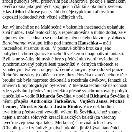
zrodil půdorys bytu, především pak Řehořova pokoje s náznakem
dveří a okna jako jediných spojujících článků s okolním světem.
Hlas
Jiřího
Lábuse
pak vtáhl do děje typickou kafkovskou
expozicí jednoduchých věcně sdělných vět.
Jen výjimečně se na Malé scéně v baletních inscenacích uplatňuje
živá hudba. Také tentokrát byla repredukována a nutno dodat, že v
jejím výběru – jednalo se o skladby německého klavíristy
Volkera
Bertelmanna
vystupujícího pod jménem
Hauschka
– měli
inscenátoři šťastnou ruku. V postavě obřího brouka a jeho
pohybech choreografové rozehráli veškerou imaginativní fantazii.
Byli jsme svědky důmyslné hry s přeléváním tvarů, vyžadující
synchronizovaný pohyb šesti tanečníků v černých trikotech se
zahalenými tvářemi, od jejichž černé anonymity se odrážel pouze
Řehořův nezakrytý obličej a ruce. Iluze člověka uzamčeného v těle
brouka tak byla naprosto dokonalá a rozehrála divákovu fantazii až
směrem k mytologickým bytostem. Z hlediska technické náročnosti
zde vyzdvihuji především perfektní přesně synchronizovaný pohyb
tanečníků – vedle
Richarda Ševčíka
v podání
Richarda Ševčíka
k
němu přispěla
Andronika Tarkošová
,
Vojtěch Jansa
,
Michal
Lenner
,
Miroslav Suda
a
Justin Rimke.
Více než hodinu
trvajícímu představení vévodil výkon
R.
Ševčíka
, jehož známe
nejen z mnoha sólových kreací klasických baletů (za všechny
uveďme zejména Spartaka, Merkucia) či revuálních schow
(Chaplin), ale i zdánlivě „malých úkolů“, jimiž bývají tanečníci