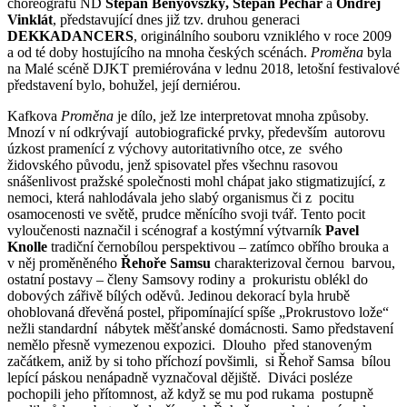
choreografů ND
Štěpán Benyovszký, Štěpán Pechar
a
Ondřej
Vinklát
, představující dnes již tzv. druhou generaci
DEKKADANCERS
, originálního souboru vzniklého v roce 2009
a od té doby hostujícího na mnoha českých scénách.
Proměna
byla
na Malé scéně DJKT premiérována v lednu 2018, letošní festivalové
představení bylo, bohužel, její derniérou.
Kafkova
Proměna
je dílo, jež lze interpretovat mnoha způsoby.
Mnozí v ní odkrývají autobiografické prvky, především autorovu
úzkost pramenící z výchovy autoritativního otce, ze svého
židovského původu, jenž spisovatel přes všechnu rasovou
snášenlivost pražské společnosti mohl chápat jako stigmatizující, z
nemoci, která nahlodávala jeho slabý organismus či z pocitu
osamocenosti ve světě, prudce měnícího svoji tvář. Tento pocit
vyloučenosti naznačil i scénograf a kostýmní výtvarník
Pavel
Knolle
tradiční černobílou perspektivou – zatímco obřího brouka a
v něj proměněného
Řehoře Samsu
charakterizoval černou barvou,
ostatní postavy – členy Samsovy rodiny a prokuristu oblékl do
dobových zářivě bílých oděvů. Jedinou dekorací byla hrubě
ohoblovaná dřevěná postel, připomínající spíše „Prokrustovo lože“
nežli standardní nábytek měšťanské domácnosti. Samo představení
nemělo přesně vymezenou expozici. Dlouho před stanoveným
začátkem, aniž by si toho příchozí povšimli, si Řehoř Samsa
bílou
lepící páskou nenápadně vyznačoval dějiště. Diváci posléze
pochopili jeho přítomnost, až když se mu pod rukama postupně