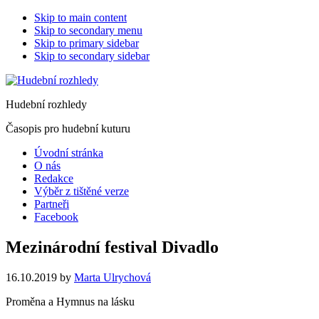
Skip to main content
Skip to secondary menu
Skip to primary sidebar
Skip to secondary sidebar
Hudební rozhledy
Časopis pro hudební kuturu
Úvodní stránka
O nás
Redakce
Výběr z tištěné verze
Partneři
Facebook
Mezinárodní festival Divadlo
16.10.2019
by
Marta Ulrychová
Proměna a Hymnus na lásku