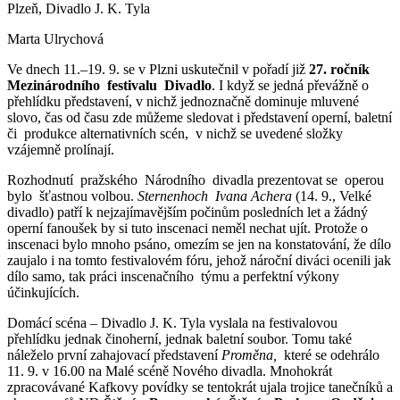
Plzeň, Divadlo J. K. Tyla
Marta Ulrychová
Ve dnech 11.–19. 9. se v Plzni uskutečnil v pořadí již
27. ročník
Mezinárodního festivalu
Divadlo
. I když se jedná převážně o
přehlídku představení, v nichž jednoznačně dominuje mluvené
slovo, čas od času zde můžeme sledovat i představení operní, baletní
či produkce alternativních scén, v nichž se uvedené složky
vzájemně prolínají.
Rozhodnutí pražského Národního divadla prezentovat se operou
bylo šťastnou volbou.
Sternenhoch
Ivana Achera
(14. 9., Velké
divadlo) patří k nejzajímavějším počinům posledních let a žádný
operní fanoušek by si tuto inscenaci neměl nechat ujít. Protože o
inscenaci bylo mnoho psáno, omezím se jen na konstatování, že dílo
zaujalo i na tomto festivalovém fóru, jehož nároční diváci ocenili jak
dílo samo, tak práci inscenačního týmu a perfektní výkony
účinkujících.
Domácí scéna – Divadlo J. K. Tyla vyslala na festivalovou
přehlídku jednak činoherní, jednak baletní soubor. Tomu také
náleželo první zahajovací představení
Proměna,
které se odehrálo
11. 9. v 16.00 na Malé scéně Nového divadla. Mnohokrát
zpracovávané Kafkovy povídky se tentokrát ujala trojice tanečníků a