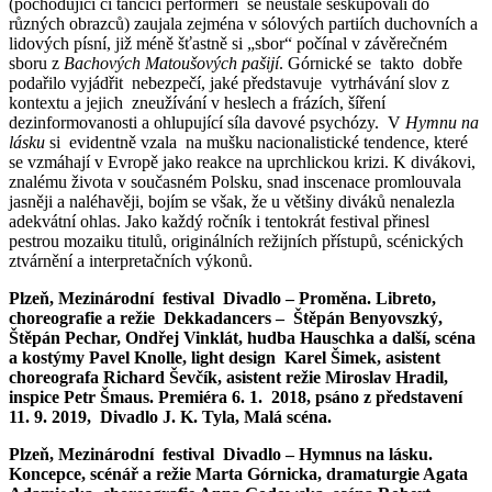
(pochodující či tančící performeři se neustále seskupovali do
různých obrazců) zaujala zejména v sólových partiích duchovních a
lidových písní, již méně šťastně si „sbor“ počínal v závěrečném
sboru z
Bachových
Matoušových pašijí
. Górnické se takto dobře
podařilo vyjádřit nebezpečí, jaké představuje vytrhávání slov z
kontextu a jejich zneužívání v heslech a frázích, šíření
dezinformovanosti a ohlupující síla davové psychózy. V
Hymnu na
lásku
si evidentně vzala na mušku nacionalistické tendence, které
se vzmáhají v Evropě jako reakce na uprchlickou krizi. K divákovi,
znalému života v současném Polsku, snad inscenace promlouvala
jasněji a naléhavěji, bojím se však, že u většiny diváků nenalezla
adekvátní ohlas. Jako každý ročník i tentokrát festival přinesl
pestrou mozaiku titulů, originálních režijních přístupů, scénických
ztvárnění a interpretačních výkonů.
Plzeň, Mezinárodní festival Divadlo – Proměna. Libreto,
choreografie a režie
Dekkadancers – Štěpán Benyovszký,
Štěpán Pechar, Ondřej Vinklát, hudba Hauschka a další, scéna
a kostýmy Pavel Knolle, light design Karel Šimek, asistent
choreografa Richard Ševčík, asistent režie Miroslav Hradil,
inspice Petr Šmaus. Premiéra 6. 1. 2018, psáno z představení
11. 9. 2019, Divadlo J. K. Tyla, Malá scéna.
Plzeň, Mezinárodní festival Divadlo – Hymnus na lásku.
Koncepce, scénář a režie
Marta Górnicka, dramaturgie Agata