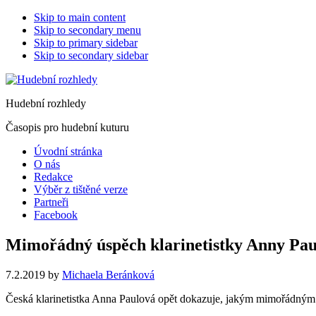
Skip to main content
Skip to secondary menu
Skip to primary sidebar
Skip to secondary sidebar
Hudební rozhledy
Časopis pro hudební kuturu
Úvodní stránka
O nás
Redakce
Výběr z tištěné verze
Partneři
Facebook
Mimořádný úspěch klarinetistky Anny Pau
7.2.2019
by
Michaela Beránková
Česká klarinetistka Anna Paulová opět dokazuje, jakým mimořádným