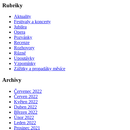
Rubriky
Aktuality
Festivaly a koncerty
Jubilea
Opera
Pozvánky
Recenze
Rozhovory
Různé
Upoutávky
Vzpomínky
Zážitky a propadáky měsíce
Archivy
Červenec 2022
Červen 2022
Květen 2022
Duben 2022
Březen 2022
Únor 2022
Leden 2022
Prosinec 2021