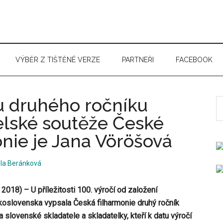
VÝBĚR Z TIŠTĚNÉ VERZE
PARTNEŘI
FACEBOOK
u druhého ročníku
S
t
elské soutěže České
si
onie je Jana Vöröšová
...
la Beránková
 2018) – U příležitosti 100. výročí od založení
slovenska vypsala Česká filharmonie druhý ročník
 slovenské skladatele a skladatelky, kteří k datu výročí