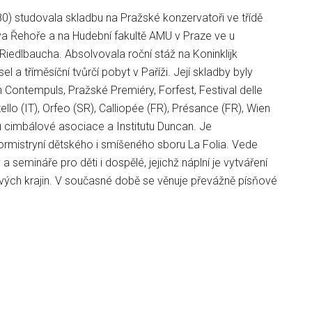
0) studovala skladbu na Pražské konzervatoři ve třídě
a Řehoře a na Hudební fakultě AMU v Praze ve u
iedlbaucha. Absolvovala roční stáž na Koninklijk
l a tříměsíční tvůrčí pobyt v Paříži. Její skladby byly
h Contempuls, Pražské Premiéry, Forfest, Festival delle
tello (IT), Orfeo (SR), Calliopée (FR), Présance (FR), Wien
 cimbálové asociace a Institutu Duncan. Je
ormistryní dětského i smíšeného sboru La Folia. Vede
 a semináře pro děti i dospělé, jejichž náplní je vytváření
ých krajin. V současné době se věnuje převážně písňové