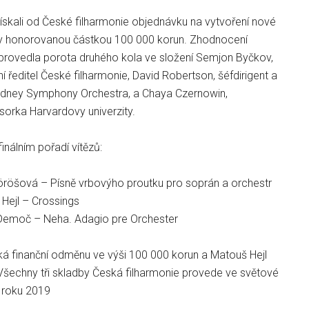
é získali od České filharmonie objednávku na vytvoření nové
by honorovanou částkou 100 000 korun. Zhodnocení
rovedla porota druhého kola ve složení Semjon Byčkov,
ní ředitel České filharmonie, David Robertson, šéfdirigent a
ydney Symphony Orchestra, a Chaya Czernowin,
sorka Harvardovy univerzity.
inálním pořadí vítězů:
öröšová – Písně vrbovýho proutku pro soprán a orchestr
Hejl – Crossings
 Demoč – Neha. Adagio pre Orchester
á finanční odměnu ve výši 100 000 korun a Matouš Hejl
 Všechny tři skladby Česká filharmonie provede ve světové
 roku 2019