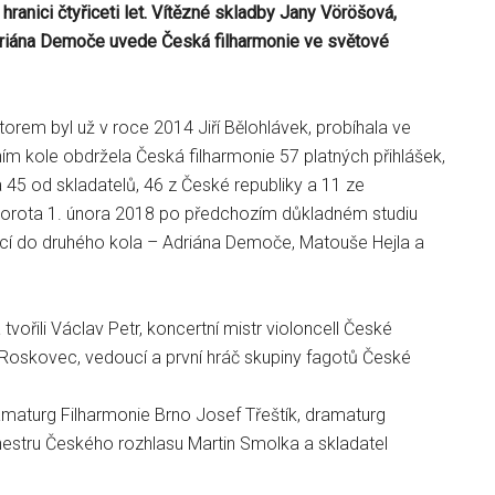
hranici čtyřiceti let. Vítězné skladby Jany Vöröšová,
riána Demoče uvede Česká filharmonie ve světové
átorem byl už v roce 2014 Jiří Bělohlávek, probíhala ve
ím kole obdržela Česká filharmonie 57 platných přihlášek,
 45 od skladatelů, 46 z České republiky a 11 ze
porota 1. února 2018 po předchozím důkladném studiu
jící do druhého kola – Adriána Demoče, Matouše Hejla a
tvořili Václav Petr, koncertní mistr violoncell České
 Roskovec, vedoucí a první hráč skupiny fagotů České
amaturg Filharmonie Brno Josef Třeštík, dramaturg
stru Českého rozhlasu Martin Smolka a skladatel