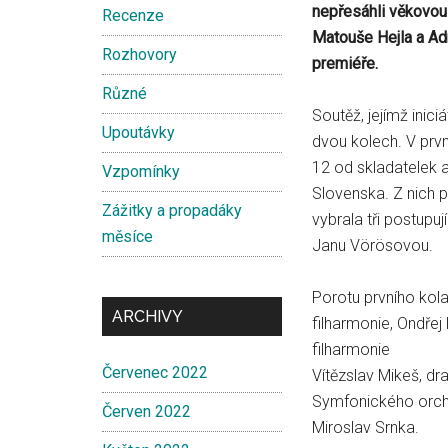
nepřesáhli věkovou 
Recenze
Matouše Hejla a Ad
Rozhovory
premiéře.
Různé
Soutěž, jejímž inici
Upoutávky
dvou kolech. V prvn
12 od skladatelek a
Vzpomínky
Slovenska. Z nich 
Zážitky a propadáky
vybrala tři postupu
měsíce
Janu Vörösovou.
Porotu prvního kola 
ARCHIVY
filharmonie, Ondřej
filharmonie
Červenec 2022
Vítězslav Mikeš, dr
Symfonického orche
Červen 2022
Miroslav Srnka.