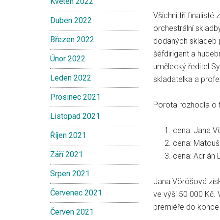
Květen 2022
Všichni tři finalist
Duben 2022
orchestrální sklad
Březen 2022
dodaných skladeb p
šéfdirigent a hudeb
Únor 2022
umělecký ředitel S
Leden 2022
skladatelka a profe
Prosinec 2021
Porota rozhodla o f
Listopad 2021
cena: Jana V
Říjen 2021
cena: Matouš 
Září 2021
cena: Adrián
Srpen 2021
Jana Vöröšová získ
Červenec 2021
ve výši 50 000 Kč.
premiéře do konce
Červen 2021