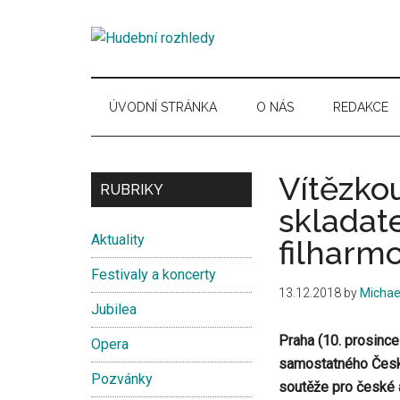
Skip
Skip
Skip
Skip
to
to
to
to
Hudební
main
secondary
primary
secondary
Časopis
content
menu
sidebar
sidebar
pro
rozhledy
hudební
ÚVODNÍ STRÁNKA
O NÁS
REDAKCE
kuturu
Vítězko
Secondary
RUBRIKY
skladat
Sidebar
Aktuality
filharm
Festivaly a koncerty
13.12.2018
by
Michae
Jubilea
Praha (10. prosince
Opera
samostatného Česko
Pozvánky
soutěže pro české a