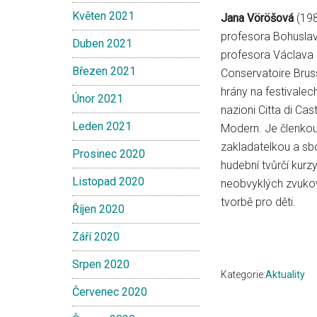
Květen 2021
Jana Vöröšová
(198
profesora Bohuslav
Duben 2021
profesora Václava R
Březen 2021
Conservatoire Brusse
hrány na festivalec
Únor 2021
nazioni Citta di Cas
Leden 2021
Modern. Je členkou
zakladatelkou a sb
Prosinec 2020
hudební tvůrčí kurzy
Listopad 2020
neobvyklých zvukov
tvorbě pro děti.
Říjen 2020
Září 2020
Srpen 2020
Kategorie:
Aktuality
Červenec 2020