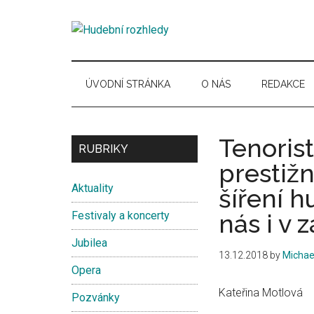
Skip
Skip
Skip
Skip
to
to
to
to
Hudební
main
secondary
primary
secondary
Časopis
content
menu
sidebar
sidebar
pro
rozhledy
hudební
ÚVODNÍ STRÁNKA
O NÁS
REDAKCE
kuturu
Tenorist
Secondary
RUBRIKY
prestiž
Sidebar
Aktuality
šíření 
Festivaly a koncerty
nás i v 
Jubilea
13.12.2018
by
Michae
Opera
Kateřina Motlová
Pozvánky