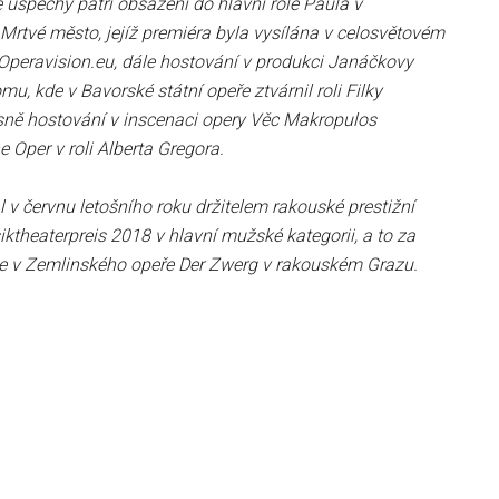
 úspěchy patří obsazení do hlavní role Paula v
Mrtvé město, jejíž premiéra byla vysílána v celosvětovém
Operavision.eu, dále hostování v produkci Janáčkovy
u, kde v Bavorské státní opeře ztvárnil roli Filky
ně hostování v inscenaci opery Věc Makropulos
e Oper v roli Alberta Gregora.
al v červnu letošního roku držitelem rakouské prestižní
ktheaterpreis 2018 v hlavní mužské kategorii, a to za
ole v Zemlinského opeře Der Zwerg v rakouském Grazu.