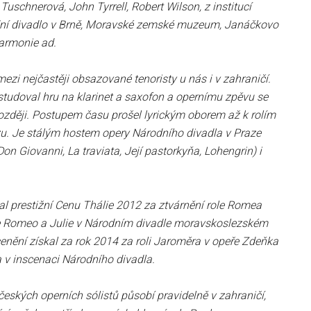
 Tuschnerová, John Tyrrell, Robert Wilson, z institucí
dní divadlo v Brně, Moravské zemské muzeum, Janáčkovo
harmonie ad.
mezi nejčastěji obsazované tenoristy u nás i v zahraničí.
tudoval hru na klarinet a saxofon a opernímu zpěvu se
ozději. Postupem času prošel lyrickým oborem až k rolím
zu. Je stálým hostem opery Národního divadla v Praze
on Giovanni, La traviata, Její pastorkyňa, Lohengrin) i
al prestižní Cenu Thálie 2012 za ztvárnění role Romea
 Romeo a Julie v Národním divadle moravskoslezském
cenění získal za rok 2014 za roli Jaroměra v opeře Zdeňka
 v inscenaci Národního divadla.
eských operních sólistů působí pravidelně v zahraničí,