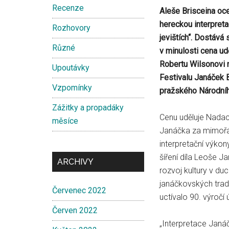
Recenze
Aleše Brisceina oc
hereckou interpreta
Rozhovory
jevištích“. Dostává
Různé
v minulosti cena ud
Robertu Wilsonovi 
Upoutávky
Festivalu Janáček 
Vzpomínky
pražského Národníh
Zážitky a propadáky
Cenu uděluje Nada
měsíce
Janáčka za mimoř
interpretační výkony
šíření díla Leoše J
ARCHIVY
rozvoj kultury v du
janáčkovských tradi
Červenec 2022
uctívalo 90. výročí
Červen 2022
„Interpretace Janáč