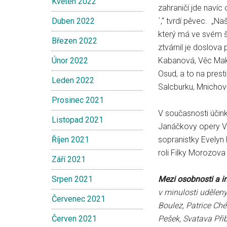
Květen 2022
zahraničí jde naví
Duben 2022
´,“ tvrdí pěvec. „Na
který má ve svém š
Březen 2022
ztvárnil je doslova
Únor 2022
Kabanová, Věc Mak
Osud, a to na prest
Leden 2022
Salcburku, Mnichově
Prosinec 2021
V současnosti účink
Listopad 2021
Janáčkovy opery Vě
Říjen 2021
sopranistky Evelyn 
roli Filky Morozov
Září 2021
Srpen 2021
Mezi
osobnosti a in
v minulosti uděleny
Červenec 2021
Boulez, Patrice Ché
Červen 2021
Pešek, Svatava Při