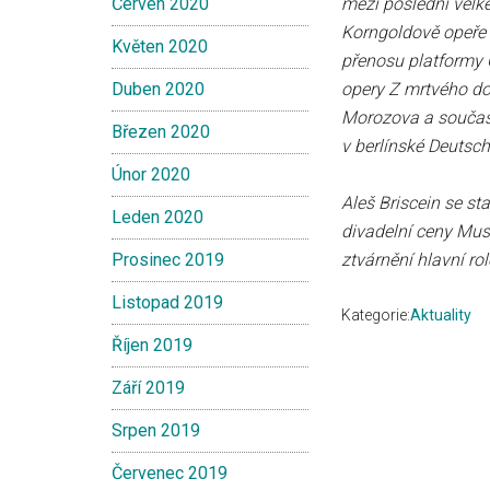
Červen 2020
mezi poslední velké
Korngoldově opeře 
Květen 2020
přenosu platformy 
Duben 2020
opery Z mrtvého dom
Morozova a součas
Březen 2020
v berlínské Deutsch
Únor 2020
Aleš Briscein se st
Leden 2020
divadelní ceny Musi
Prosinec 2019
ztvárnění hlavní r
Listopad 2019
Kategorie:
Aktuality
Říjen 2019
Září 2019
Srpen 2019
Červenec 2019