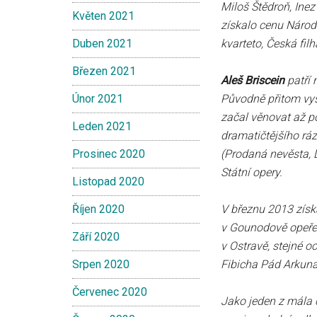
Miloš Štědroň, Inez
Květen 2021
získalo cenu Náro
Duben 2021
kvarteto, Česká fil
Březen 2021
Aleš Briscein
patří 
Únor 2021
Původně přitom vys
začal věnovat až p
Leden 2021
dramatičtějšího rá
Prosinec 2020
(Prodaná nevěsta, D
Státní opery.
Listopad 2020
Říjen 2020
V březnu 2013 získ
v Gounodově opeře
Září 2020
v Ostravě, stejné o
Srpen 2020
Fibicha Pád Arkuna
Červenec 2020
Jako jeden z mála č