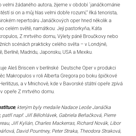
c o velmi žádaného autora, žijeme v období ´janáčkománie
štěstí si on a můj hlas velmi dobře rozumí,“ říká tenorista,
irokém repertoáru Janáčkových oper hned několik a
 po celém světě, namátkou: Její pastorkyňa, Káťa
ropulos, Z mrtvého domu, Výlety páně Broučkovy nebo
ižních scénách prakticky celého světa – v Londýně,
, Berlíně, Madridu, Japonsku, USA a Mexiku.
uje Aleš Briscein v berlínské Deutsche Oper v produkci
c Makropulos v roli Alberta Gregora po boku špičkové
Herlitizus, a v Mnichově, kde v Bavorské státní opeře zpívá
a v opeře Z mrtvého domu.
stituce
, kterým byly medaile Nadace Leoše Janáčka
, patří např. Jiří Bělohlávek, Gabriela Beňačková, Pierre
reau, Jiří Kylián, Charles Mackerras, Richard Novák, Libor
báňová, David Pountney, Peter Straka, Theodora Straková,