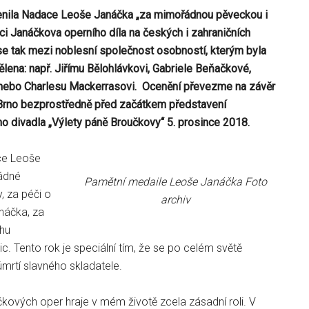
enila Nadace Leoše Janáčka „za mimořádnou pěveckou i
ci Janáčkova operního díla na českých i zahraničních
 se tak mezi noblesní společnost osobností, kterým byla
ělena: např. Jiřímu Bělohlávkovi, Gabriele Beňačkové,
nebo Charlesu Mackerrasovi.
Ocenění převezme na závěr
Brno bezprostředně před začátkem představení
o divadla „Výlety páně Broučkovy“ 5. prosince 2018.
ce Leoše
ádné
Pamětní medaile Leoše Janáčka Foto
, za péči o
archiv
anáčka, za
chu
c. Tento rok je speciální tím, že se po celém světě
 úmrtí slavného skladatele.
kových oper hraje v mém životě zcela zásadní roli. V