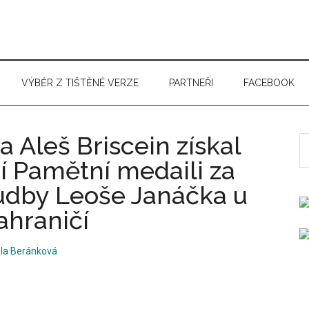
VÝBĚR Z TIŠTĚNÉ VERZE
PARTNEŘI
FACEBOOK
a Aleš Briscein získal
S
t
ní Pamětní medaili za
si
hudby Leoše Janáčka u
...
zahraničí
la Beránková