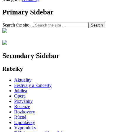
Primary Sidebar
Search the site ...
Secondary Sidebar
Rubriky
Aktuality
Festivaly a koncerty
Jubilea
Opera
Pozvánky
Recenze
Rozhovory
Různé
Upoutávky
Vzpomínky