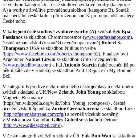
se ve dvou kategoriích – čistě studiové zvukové tvorby (kategorie
A) a tvorby s živě/live prováděnou složkou (kategorie B). Soutěž
má speciální české kolo a přidruženou soutěž pro nejmladší amatéry
České ucho.
V kategorii čistě studiové zvukové tvorby (A)
zvítězil Řek
Epa
Fassianos
se skladbou Chromatocosmos (
www.epafassianos.com
),
čestné uznání získal (v soutěži oceněn opakovaně)
Robert S.
Thompson
z USA se skladbou Nullius in verba
(
https://www.facebook.com/robert.s.thompson.52
). Finalisty byli
Argentinec
Nahuel Litwin
se skladbou Grito Enceguecido
(
www.nahuellitwin.com
) a Ital
Antonio Scarcia
(také oceněn již po
několikáté zde v soutěži) se skladbou And I Rejoice in My Bonnie
Bell.
V kategorii B pro live elektroniku nebo nástroje/hlasy a elektroniku
zvítězil skladatel z UK/New Zelandu
John Young
se skladbou
Magnetic Resonance
(https://en.wikipedia.org/wiki/John_Young_(composer) , čestná
ocenění získali Španělka
Zurine Gerenabarrena
se skladbou Luze
(
http://zfgerenabarrena.com/zfg/
) a rovněž vícekrát oceněný
v Musica nova Kanaďan
Gilles Gobeil
se skladbou Détour
(
http://www.gillesgobeil.com/
), ¨
V české kategorii zvítězil rezident v ČR
Yuk Bun Wan
se skladbou