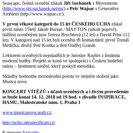
Seascape, čestná ocenění získali
Jiří Suchánek
s Movements
(
http://www.jiri-suchanek.net/en/
) a
Petr Wajsar
s Generative
Ambient (http://www.wajsar.cz/).
V první věkové kategorii do 15 let ČESKÉHO UCHA
získal
první místo 15letý Jakub Burian / MAYTON (nikoli poprvé),
dalšími oceněnými jsou Tereza Brychtová (12 let) a David Princ (12
let). V kategorii nad 15 let byli oceněni tři šestnáctiletí: první Tomáš
Metlička, druhý Petr Kostka a třetí Ondřej Granát.
Lektorem oceněných nejmladších je Jaroslav Raušer z Institutu
moderní hudby. Projekt se koná ve spolupráci s Českou hudební
radou – Institutem umění, který poskytl metodiku.
Skladby hodnotila mezinárodní porota ve stejném složení jako
Musica nova.
KONCERT VÍTĚZŮ s účastí oceněných a i živým provedením
se bude konat 14. 12. 2018 od 19 hod. v divadle INSPIRACE,
HAMU, Malostranské nám. 1, Praha 1
www.musicanova.seah.cz
;
http://ucho.sitespecificart.cz/
Kategorie:
Aktuality