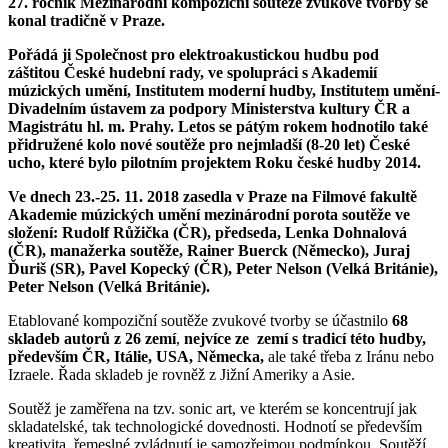
27. ročník Mezinárodní kompoziční soutěže zvukové tvorby se
konal tradičně v Praze.
Pořádá ji Společnost pro elektroakustickou hudbu pod
záštitou České hudební rady,
ve spolupráci s Akademií
múzických umění, Institutem moderní hudby, Institutem umění-
Divadelním ústavem za podpory Ministerstva kultury ČR a
Magistrátu hl. m. Prahy. Letos se pátým rokem hodnotilo také
přidružené kolo nové soutěže pro nejmladší (8-20 let) České
ucho, které bylo pilotním projektem Roku české hudby 2014.
Ve dnech 23.-25. 11. 2018 zasedla v Praze na Filmové fakultě
Akademie múzických umění mezinárodní porota soutěže ve
složení: Rudolf Růžička (ČR), předseda, Lenka Dohnalová
(ČR), manažerka soutěže, Rainer Buerck (Německo), Juraj
Ďuriš (SR), Pavel Kopecký (ČR), Peter Nelson (Velká Británie),
Peter Nelson (Velká Británie).
Etablované kompoziční soutěže zvukové tvorby se účastnilo
68
skladeb autorů z 26 zemí
,
nejvíce ze zemí s tradicí této hudby,
především ČR, Itálie, USA, Německa,
ale také třeba z Iránu nebo
Izraele. Řada skladeb je rovněž z Jižní Ameriky a Asie.
Soutěž je zaměřena na tzv. sonic art, ve kterém se koncentrují jak
skladatelské, tak technologické dovednosti. Hodnotí se především
kreativita, řemeslné zvládnutí je samozřejmou podmínkou. Soutěží