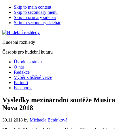
Skip to main content
Skip to secondary menu
Skip to primary sidebar
Skip to secondary sidebar
Hudební rozhledy
Časopis pro hudební kuturu
Úvodní stránka
O nás
Redakce
Výběr z tištěné verze
Partneři
Facebook
Výsledky mezinárodní soutěže Musica
Nova 2018
30.11.2018
by
Michaela Beránková