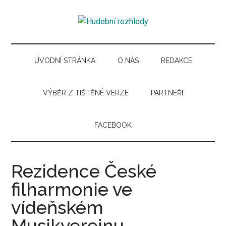
Skip
Skip
Skip
Skip
to
to
to
to
Hudební
main
secondary
primary
secondary
Časopis
content
menu
sidebar
sidebar
pro
rozhledy
hudební
ÚVODNÍ STRÁNKA
O NÁS
REDAKCE
kuturu
VÝBĚR Z TIŠTĚNÉ VERZE
PARTNEŘI
FACEBOOK
Rezidence České
filharmonie ve
vídeňském
Musikvereinu