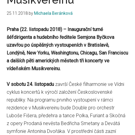
25.11.2018
by
Michaela Beránková
Praha (22. listopadu 2018) – Inaugurační turné
šéfdirigenta a hudebního ředitele Semjona Byčkova
uzavřou po úspěšných vystoupeních v Bratislavě,
Londýně, New Yorku, Washingtonu, Chicagu, San Franciscu
a dalších pěti amerických městech tři koncerty ve
vídeňském Musikvereinu.
V sobotu 24. listopadu
završí České filharmonie ve Vídni
cyklus koncertů k výročí založení Československé
republiky. Na programu prvního vystoupení v rámci
rezidence v Musikvereinu bude Double pro orchestr
Luboše Fišera, předehra a tance Polka, Furiant a Skočná
z opery Prodaná nevěsta Bedřicha Smetany a Devátá
symfonie Antonína Dvořáka. V prostřední části zazní