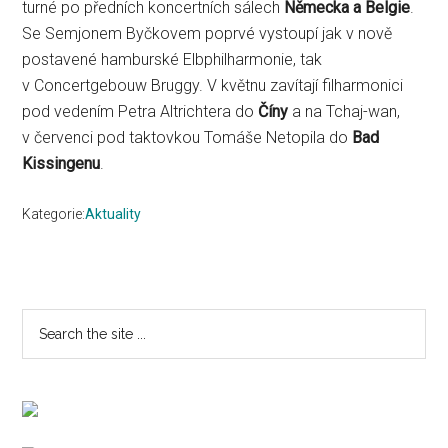
turné po předních koncertních sálech
Německa a Belgie
.
Se Semjonem Byčkovem poprvé vystoupí jak v nově
postavené hamburské Elbphilharmonie, tak
v Concertgebouw Bruggy. V květnu zavítají filharmonici
pod vedením Petra Altrichtera do
Číny
a na Tchaj-wan,
v červenci pod taktovkou Tomáše Netopila do
Bad
Kissingenu
.
Kategorie:
Aktuality
Primary
Search
the
Sidebar
site
...