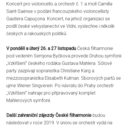
Koncert pro violoncello a orchestr č. 1 a moll Camilla
Saint-Saënse v podání francouzského violoncellisty
Gautiera Capuçona. Koncert, na jehož organizaci se
podílí české velvyslanectví ve Vídni, vyslechne i několik
českých a rakouských politiků.
V pondělí a úterý 26. a 27 listopadu
Česká filharmonie
pod vedením Semjona Byčkova provede Druhou symfonii
„Vzkříšení“ českého rodáka Gustava Mahlera. Sólové
party zazpívají sopranistka Christiane Karg a
mezzosopranistka Elisabeth Kulman. Sborových partů se
ujme Wiener Singverein. Po návratu do Prahy orchestr
„Vzkříšení“ nahraje pro připravovaný komplet
Mahlerových symfonií.
Další zahraniční zájezdy České filharmonie
budou
následovat v roce 2019. V únoru se orchestr vydá na