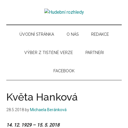
Skip
Skip
Skip
Skip
to
to
to
to
Hudební
main
secondary
primary
secondary
Časopis
content
menu
sidebar
sidebar
pro
rozhledy
hudební
ÚVODNÍ STRÁNKA
O NÁS
REDAKCE
kuturu
VÝBĚR Z TIŠTĚNÉ VERZE
PARTNEŘI
FACEBOOK
Květa Hanková
28.5.2018
by
Michaela Beránková
14. 12. 1929 – 15. 5. 2018