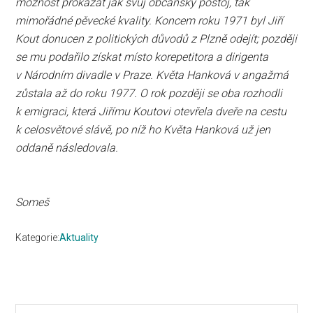
možnost prokázat jak svůj občanský postoj, tak
mimořádné pěvecké kvality. Koncem roku 1971 byl Jiří
Kout donucen z politických důvodů z Plzně odejít; později
se mu podařilo získat místo korepetitora a dirigenta
v Národním divadle v Praze. Květa Hanková v angažmá
zůstala až do roku 1977. O rok později se oba rozhodli
k emigraci, která Jiřímu Koutovi otevřela dveře na cestu
k celosvětové slávě, po níž ho Květa Hanková už jen
oddaně následovala.
Jarosl
Someš
Kategorie:
Aktuality
Search