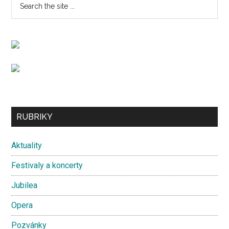
Primary
the
Sidebar
site
...
Secondary
RUBRIKY
Sidebar
Aktuality
Festivaly a koncerty
Jubilea
Opera
Pozvánky