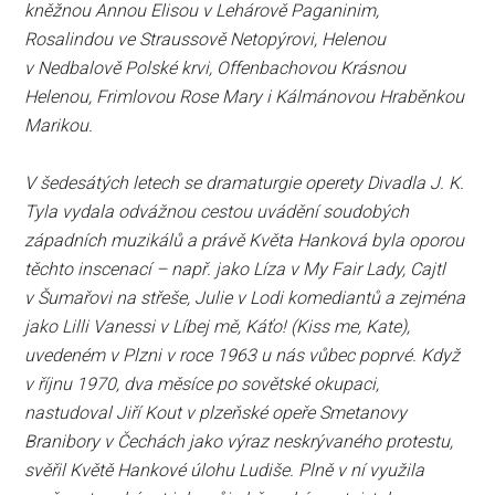
kněžnou Annou Elisou v Lehárově Paganinim,
Rosalindou ve Straussově Netopýrovi, Helenou
v Nedbalově Polské krvi, Offenbachovou Krásnou
Helenou, Frimlovou Rose Mary i Kálmánovou Hraběnkou
Marikou.
V šedesátých letech se dramaturgie operety Divadla J. K.
Tyla vydala odvážnou cestou uvádění soudobých
západních muzikálů a právě Květa Hanková byla oporou
těchto inscenací – např. jako Líza v My Fair Lady, Cajtl
v Šumařovi na střeše, Julie v Lodi komediantů a zejména
jako Lilli Vanessi v Líbej mě, Káťo! (Kiss me, Kate),
uvedeném v Plzni v roce 1963 u nás vůbec poprvé. Když
v říjnu 1970, dva měsíce po sovětské okupaci,
nastudoval Jiří Kout v plzeňské opeře Smetanovy
Branibory v Čechách jako výraz neskrývaného protestu,
svěřil Květě Hankové úlohu Ludiše. Plně v ní využila