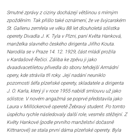
Smutné zprávy z ciziny docházejí většinou s mírným
zpožděním. Tak přišlo také oznámení, že ve švýcarském
St. Gallenu zemřela ve věku 88 let dlouholetá sólistka
operety Divadla J. K. Tyla v Plzni, paní Květa Hanková,
manželka slavného českého dirigenta Jiřího Kouta.
Narodila se v Praze 14. 12. 1929, část mládí prožila
v Kardašově Řečici. Záliba ke zpěvu ji jako
dvaadvacetiletou přivedla do sboru tehdejší Armádní
opery, kde strávila tři roky. Její nadání neuniklo
pozornosti šéfa plzeňské operety, skladatele a dirigenta
J. O. Karla, který jí v roce 1955 nabídl smlouvu už jako
sólistce. V novém angažmá se poprvé představila jako
Laura v Millöckerově operetě Žebravý student. Po tomto
úspěchu rychle následovaly další role, vesměs stěžejní. Z
Květy Hankové (podle prvního manželství dočasně
Kittnarové) se stala první dáma plzeňské operety. Byla