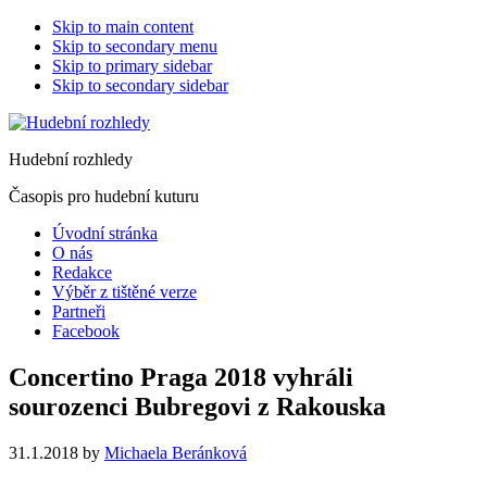
Skip to main content
Skip to secondary menu
Skip to primary sidebar
Skip to secondary sidebar
Hudební rozhledy
Časopis pro hudební kuturu
Úvodní stránka
O nás
Redakce
Výběr z tištěné verze
Partneři
Facebook
Concertino Praga 2018 vyhráli
sourozenci Bubregovi z Rakouska
31.1.2018
by
Michaela Beránková