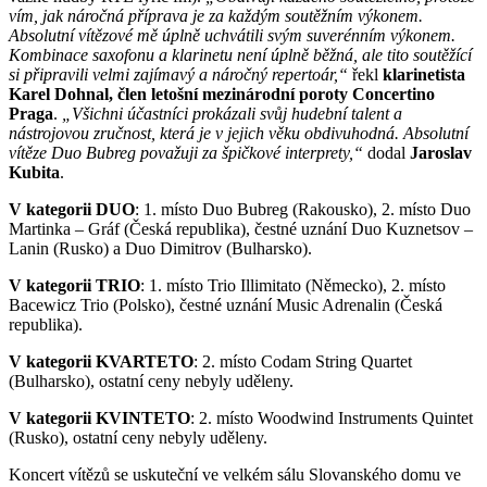
vím, jak náročná příprava je za každým soutěžním výkonem.
Absolutní vítězové mě úplně uchvátili svým suverénním výkonem.
Kombinace saxofonu a klarinetu není úplně běžná, ale tito soutěžící
si připravili velmi zajímavý a náročný repertoár,“
řekl
klarinetista
Karel Dohnal, člen letošní mezinárodní poroty Concertino
Praga
.
„Všichni účastníci prokázali svůj hudební talent a
nástrojovou zručnost, která je v jejich věku obdivuhodná. Absolutní
vítěze Duo Bubreg považuji za špičkové interprety,“
dodal
Jaroslav
Kubita
.
V kategorii DUO
: 1. místo Duo Bubreg (Rakousko), 2. místo Duo
Martinka – Gráf (Česká republika), čestné uznání Duo Kuznetsov –
Lanin (Rusko) a Duo Dimitrov (Bulharsko).
V kategorii TRIO
: 1. místo Trio Illimitato (Německo), 2. místo
Bacewicz Trio (Polsko), čestné uznání Music Adrenalin (Česká
republika).
V kategorii KVARTETO
: 2. místo Codam String Quartet
(Bulharsko), ostatní ceny nebyly uděleny.
V kategorii KVINTETO
: 2. místo Woodwind Instruments Quintet
(Rusko), ostatní ceny nebyly uděleny.
Koncert vítězů se uskuteční ve velkém sálu Slovanského domu ve