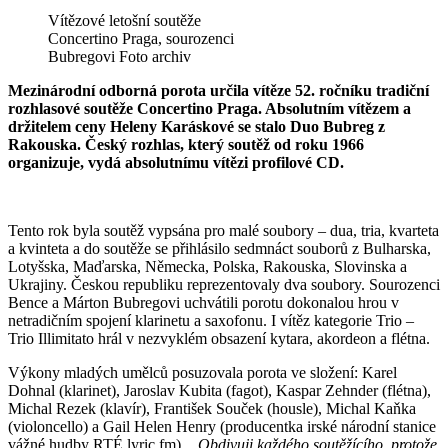
Vítězové letošní soutěže
Concertino Praga, sourozenci
Bubregovi Foto archiv
Mezinárodní odborná porota určila vítěze 52. ročníku tradiční
rozhlasové soutěže Concertino Praga. Absolutním vítězem a
držitelem ceny Heleny Karáskové se stalo Duo Bubreg z
Rakouska. Český rozhlas, který soutěž od roku 1966
organizuje, vydá absolutnímu vítězi profilové CD.
Tento rok byla soutěž vypsána pro malé soubory – dua, tria, kvarteta
a kvinteta a do soutěže se přihlásilo sedmnáct souborů z Bulharska,
Lotyšska, Maďarska, Německa, Polska, Rakouska, Slovinska a
Ukrajiny. Českou republiku reprezentovaly dva soubory. Sourozenci
Bence a Márton Bubregovi uchvátili porotu dokonalou hrou v
netradičním spojení klarinetu a saxofonu. I vítěz kategorie Trio –
Trio Illimitato hrál v nezvyklém obsazení kytara, akordeon a flétna.
Výkony mladých umělců posuzovala porota ve složení: Karel
Dohnal (klarinet), Jaroslav Kubita (fagot), Kaspar Zehnder (flétna),
Michal Rezek (klavír), František Souček (housle), Michal Kaňka
(violoncello) a Gail Helen Henry (producentka irské národní stanice
vážné hudby RTÉ lyric fm).
„Obdivuji každého soutěžícího, protože