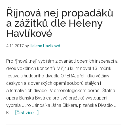
Říjnová nej propadáků
a zážitků dle Heleny
Havlíkové
4.11.2017
by
Helena Havliková
Pro říjnová „nej“ vybírám z dvanácti operních inscenací a
dvou vokálních koncertů. V říjnu kulminoval 13. ročník
festivalu hudebního divadla OPERA, přehlídka většiny
českých a slovenských operní souborů stálých i
alternativních divadel. V chronologickém pořadí: Štátna
opera Banská Bystrica pro své pražské vystoupení
vybrala Juro Jánošíka Jána Cikkera, plzeňské Divadlo J.
K. …
[Číst více ...]
about
Říjnová