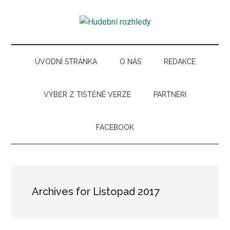
Skip
Skip
Skip
Skip
to
to
to
to
Hudební
main
secondary
primary
secondary
Časopis
content
menu
sidebar
sidebar
pro
rozhledy
hudební
ÚVODNÍ STRÁNKA
O NÁS
REDAKCE
kuturu
VÝBĚR Z TIŠTĚNÉ VERZE
PARTNEŘI
FACEBOOK
Archives for Listopad 2017