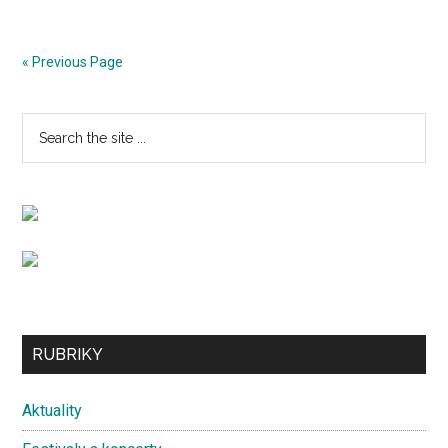
nej
propadáků
a
« Previous Page
zážitků
dle
Primary
Search
Heleny
the
Havlíkové
Sidebar
site
...
Secondary
RUBRIKY
Sidebar
Aktuality