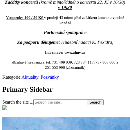
Začátky koncertů
(kromě mimořádného koncertu 22. XI.v 16:30)
v 19:30
Vstupenky
100 / 50 Kč
v prodeji 45 minut před začátkem koncertu
v místě
konání
Partnerská spolupráce
Za
podporu děkujeme:
Hudební nadaci K. Pexidra,
Informace:
www.ahuv.cz
db.ahuv@seznam.cz
, tel. 731 409 039, 723 784 117, 737 808 600 a
251 553 996 (záznamník)
Kategorie:
Aktuality
,
Pozvánky
Primary Sidebar
Search the site ...