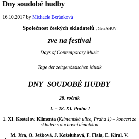
Dny soudobé hudby
16.10.2017
by
Michaela Beránková
Společnost českých skladatelů
, člen AHUV
zve na festival
Days of Contemporary Music
Tage der zeitgenössischen Musik
DNY
SOUDOBÉ
HUDBY
28. ročník
1. – 28. XI. Praha 1
1. XI. Kostel sv. Klimenta
(
Klimentská ulice, Praha 1) – koncert ze
skladeb s duchovní tématikou
M. Jíra, O. Ježková, J. Koželuhová, F. Fiala, E. Kiral, V.