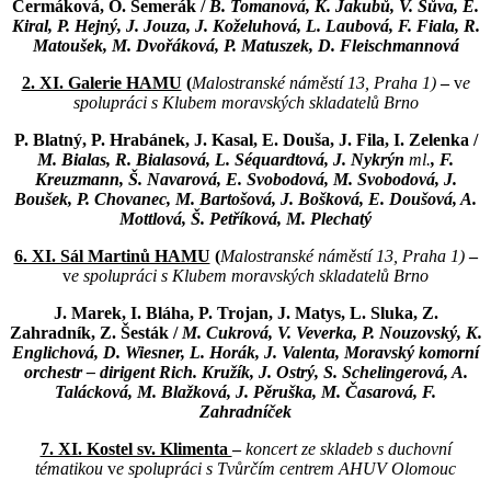
Čermáková, O. Semerák /
B. Tomanová, K. Jakubů, V. Sůva,
E.
Kiral, P. Hejný, J. Jouza, J. Koželuhová, L. Laubová, F. Fiala, R.
Matoušek, M. Dvořáková, P. Matuszek, D. Fleischmannová
2. XI. Galerie HAMU
(
Malostranské náměstí 13, Praha 1)
–
v
e
spolupráci s Klubem moravských skladatelů Brno
P. Blatný, P. Hrabánek, J. Kasal, E. Douša, J. Fila, I. Zelenka
/
M. Bialas, R. Bialasová,
L. Séquardtová, J. Nykrýn
ml.
, F.
Kreuzmann, Š. Navarová, E. Svobodová,
M. Svobodová, J.
Boušek, P. Chovanec, M. Bartošová, J. Bošková, E. Doušová, A.
Mottlová, Š. Petříková, M. Plechatý
6. XI. Sál Martinů HAMU
(
Malostranské náměstí 13, Praha 1)
–
v
e spolupráci s Klubem moravských skladatelů Brno
J. Marek, I. Bláha, P. Trojan, J. Matys, L. Sluka, Z.
Zahradník, Z. Šesták /
M. Cukrová, V. Veverka, P. Nouzovský,
K.
Englichová, D. Wiesner, L. Horák, J. Valenta, Moravský komorní
orchestr – dirigent Rich. Kružík,
J. Ostrý, S. Schelingerová, A.
Talácková, M. Blažková, J. Pěruška, M. Časarová, F.
Zahradníček
7. XI. Kostel sv. Klimenta
–
koncert ze skladeb s duchovní
tématikou
v
e spolupráci s Tvůrčím centrem AHUV Olomouc