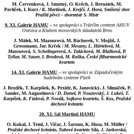
M. Červenková, J. Smutný, O. Kvěch, J. Bernátek, M.
Pavlíček, I. Kurz
/
K. Martínek, J. Krejčí, J. Hora, Smíšený sbor
Pražští pěvci – sbormistr S. Mistr
9. XI. Galerie HAMU
–
v
e spolupráci s Tvůrčím centrem AHUV
Ostrava a Klubem moravských skladatelů Brno
J. Málek, M. Mazourová, M. Báchorek, V. Mojžíš, J.
Grossmann, Jar. Krček /
M. Mesany, L. Härtelová, M.
Mazourová,
S. Schelingerová, A. Talácková, M. Blažková, P.
Tylšar, M. Sauer, I. Brodová, M. Raška, České filharmonické
kvarteto
14. XI. Galerie HAMU
–
v
e spolupráci se Západočeským
hudebním centrem Plzeň
J. Bezděk, T. Karpíšek, K. Pexidr, K. Janovický, J. Slimáček, P.
Samiec, M. Augustinová /
D. Danel, P. Nouzovský, J. Lukeš, T.
Karpíšek, K. Fialová, P. Novák, Sojkovo kvarteto, Š. Kos, Pražské
dechové kvinteto
20. XI. Sál Martinů HAMU
O. Kukal, J. Teml, J. Vičar, J. Šaroun, K. Husa, M. Müller /
Pražské dechové kvinteto, Tubové kvarteto Síla,
J. Jarkovská,