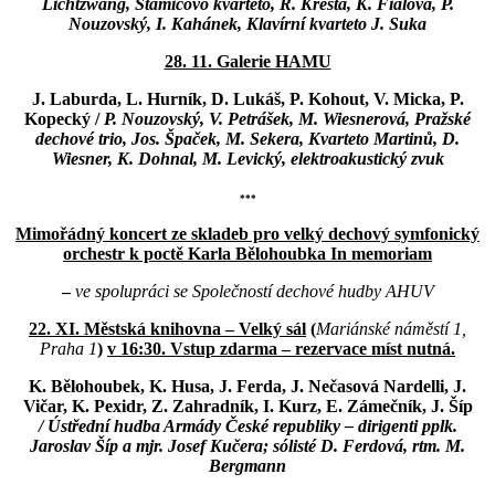
Lichtzwang, Stamicovo kvarteto, R. Kresta, K. Fialová, P.
Nouzovský, I. Kahánek, Klavírní kvarteto J. Suka
28. 11. Galerie HAMU
J. Laburda, L. Hurník, D. Lukáš, P. Kohout, V. Micka, P.
Kopecký /
P. Nouzovský, V. Petrášek, M. Wiesnerová,
Pražské
dechové trio, Jos. Špaček, M. Sekera, Kvarteto Martinů, D.
Wiesner, K. Dohnal, M. Levický, elektroakustický zvuk
***
Mimořádný koncert ze skladeb pro velký dechový symfonický
orchestr k poctě Karla Bělohoubka In memoriam
–
ve spolupráci se Společností dechové hudby AHUV
22. XI. Městská knihovna – Velký sál
(
Mariánské náměstí 1,
Praha 1
)
v 16:30. Vstup zdarma – rezervace míst nutná.
K. Bělohoubek, K. Husa, J. Ferda, J. Nečasová Nardelli, J.
Vičar, K. Pexidr, Z. Zahradník, I. Kurz, E. Zámečník, J. Šíp
/ Ústřední hudba Armády České republiky – dirigenti pplk.
Jaroslav Šíp a mjr. Josef Kučera; sólisté D. Ferdová, rtm. M.
Bergmann