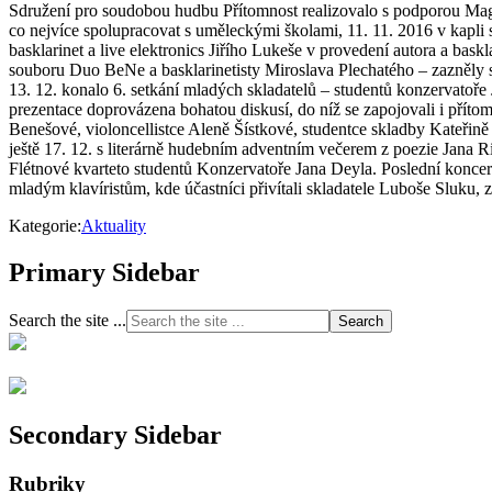
Sdružení pro soudobou hudbu Přítomnost realizovalo s podporou Magis
co nejvíce spolupracovat s uměleckými školami, 11. 11. 2016 v kapli
basklarinet a live elektronics Jiřího Lukeše v provedení autora a bas
souboru Duo BeNe a basklarinetisty Miroslava Plechatého – zazněly 
13. 12. konalo 6. setkání mladých skladatelů – studentů konzervatoř
prezentace doprovázena bohatou diskusí, do níž se zapojovali i příto
Benešové, violoncellistce Aleně Šístkové, studentce skladby Kateřině 
ještě 17. 12. s literárně hudebním adventním večerem z poezie Jana 
Flétnové kvarteto studentů Konzervatoře Jana Deyla. Poslední konce
mladým klavíristům, kde účastníci přivítali skladatele Luboše Sluku, 
Kategorie:
Aktuality
Primary Sidebar
Search the site ...
Secondary Sidebar
Rubriky