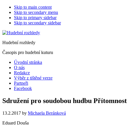
Skip to main content
Skip to secondary menu
Skip to primary sidebar
Skip to secondary sidebar
Hudební rozhledy
Časopis pro hudební kuturu
Úvodní stránka
O nás
Redakce
Výběr z tištěné verze
Partneři
Facebook
Sdružení pro soudobou hudbu Přítomnost
13.2.2017
by
Michaela Beránková
Eduard Douša