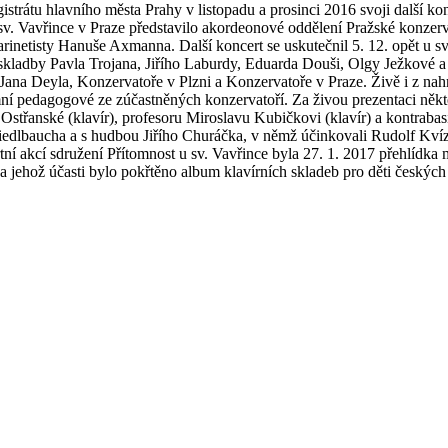
trátu hlavního města Prahy v listopadu a prosinci 2016 svoji další ko
 sv. Vavřince v Praze představilo akordeonové oddělení Pražské konzer
klarinetisty Hanuše Axmanna. Další koncert se uskutečnil 5. 12. opět u s
skladby Pavla Trojana, Jiřího Laburdy, Eduarda Douši, Olgy Ježkové 
e Jana Deyla, Konzervatoře v Plzni a Konzervatoře v Praze. Živě i z n
mní pedagogové ze zúčastněných konzervatoří. Za živou prezentaci někt
Ostřanské (klavír), profesoru Miroslavu Kubičkovi (klavír) a kontrabas
Riedlbaucha a s hudbou Jiřího Churáčka, v němž účinkovali Rudolf Kvíz 
rtní akcí sdružení Přítomnost u sv. Vavřince byla 27. 1. 2017 přehlíd
za jehož účasti bylo pokřtěno album klavírních skladeb pro děti českýc