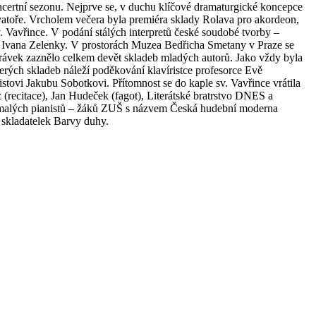
ncertní sezonu. Nejprve se, v duchu klíčové dramaturgické koncepce
vatoře. Vrcholem večera byla premiéra sklady Rolava pro akordeon,
v. Vavřince. V podání stálých interpretů české soudobé tvorby –
a Ivana Zelenky. V prostorách Muzea Bedřicha Smetany v Praze se
ahrávek zaznělo celkem devět skladeb mladých autorů. Jako vždy byla
erých skladeb náleží poděkování klavíristce profesorce Evě
istovi Jakubu Sobotkovi. Přítomnost se do kaple sv. Vavřince vrátila
(recitace), Jan Hudeček (fagot), Literátské bratrstvo DNES a
ka malých pianistů – žáků ZUŠ s názvem Česká hudební moderna
h skladatelek Barvy duhy.