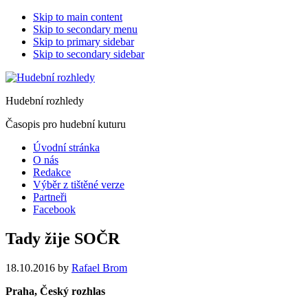
Skip to main content
Skip to secondary menu
Skip to primary sidebar
Skip to secondary sidebar
Hudební rozhledy
Časopis pro hudební kuturu
Úvodní stránka
O nás
Redakce
Výběr z tištěné verze
Partneři
Facebook
Tady žije SOČR
18.10.2016
by
Rafael Brom
Praha, Český rozhlas