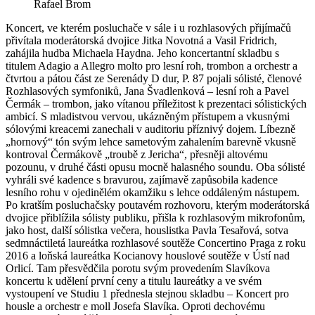
Rafael Brom
Koncert, ve kterém posluchače v sále i u rozhlasových přijímačů
přivítala moderátorská dvojice Jitka Novotná a Vasil Fridrich,
zahájila hudba Michaela Haydna. Jeho koncertantní skladbu s
titulem Adagio a Allegro molto pro lesní roh, trombon a orchestr a
čtvrtou a pátou část ze Serenády D dur, P. 87 pojali sólisté, členové
Rozhlasových symfoniků, Jana Švadlenková – lesní roh a Pavel
Čermák – trombon, jako vítanou příležitost k prezentaci sólistických
ambicí. S mladistvou vervou, ukázněným přístupem a vkusnými
sólovými kreacemi zanechali v auditoriu příznivý dojem. Líbezně
„hornový“ tón svým lehce sametovým zahalením barevně vkusně
kontroval Čermákově „troubě z Jericha“, přesněji altovému
pozounu, v druhé části opusu mocně halasného soundu. Oba sólisté
vyhráli své kadence s bravurou, zajímavě zapůsobila kadence
lesního rohu v ojedinělém okamžiku s lehce oddáleným nástupem.
Po kratším posluchačsky poutavém rozhovoru, kterým moderátorská
dvojice přiblížila sólisty publiku, přišla k rozhlasovým mikrofonům,
jako host, další sólistka večera, houslistka Pavla Tesařová, sotva
sedmnáctiletá laureátka rozhlasové soutěže Concertino Praga z roku
2016 a loňská laureátka Kocianovy houslové soutěže v Ústí nad
Orlicí. Tam přesvědčila porotu svým provedením Slavíkova
koncertu k udělení první ceny a titulu laureátky a ve svém
vystoupení ve Studiu 1 přednesla stejnou skladbu – Koncert pro
housle a orchestr e moll Josefa Slavíka. Oproti dechovému