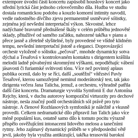
extempore úvodní části koncertu zapůsobil houslový koncert jako
střední lyrická část jednoho celovečerního díla. Hudba ve studiu
dostala romantickou podobu a kouzlo komorní intimity navodil,
vedle radostného dívčího zjevu permanentně usměvavé sólistky,
zejména její nevšední interpretační výkon. Skvostné, lehce
nadýchané bravurně přednášené škály v celém průběhu jednověté
sklady, přitažlivé od samého začátku, nahozené takřka v pianu a
přece jasně a zřetelně slyšitelné, byly provedené ve vlídně klidném
tempu, nevšední interpretační jistotě a eleganci. Doprovázející
orchestr vyloženě o sólistku „pečoval“, mnohde dynamicky sotva
dýchal a Tesařová v kontrolovaném kontaktu s dirigentem krášlila
melodii ladně půvabnými skromnými výškami, nepodléhajíc vábení
jásavosti či furiantské svítivosti tónu. Více než povinný aplaus
publika ocenil, dalo by se říci, další „soutěžní“ vítězství Pavly
Tesařové, kterou samozřejmě neminul moderátorský test, tak jako
dirigenta večera Jana Talicha, jemuž, a orchestru, výhradně patřila
další část koncertu. Dramaturgie vyvolila Symfonii E dur Antonína
Rejchy, která, v duchu autorovy kompoziční virtuozity pro dechové
nástroje, nesla značný podíl orchestrálních sól právě pro tyto
nástroje. A členové Rozhlasových symfoniků je náležitě a vkusně
provedli. Celkem nedramatické dílo připravil Jan Talich jako více
méně populární kus, ostatně samo dílo k tomuto pocitu výrazně
přispělo osvěžujícími intonacemi lidového melosu a tanečními
rytmy. Jeho zajímavý dynamický průběh se v předposlední větě
jevil, jakoby byla využita antikizující, takřka terasovitá barokní