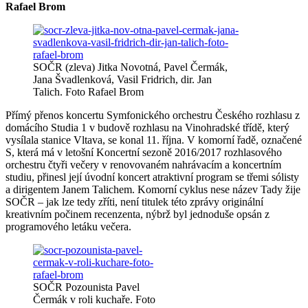
Rafael Brom
SOČR (zleva) Jitka Novotná, Pavel Čermák,
Jana Švadlenková, Vasil Fridrich, dir. Jan
Talich. Foto Rafael Brom
Přímý přenos koncertu Symfonického orchestru Českého rozhlasu z
domácího Studia 1 v budově rozhlasu na Vinohradské třídě, který
vysílala stanice Vltava, se konal 11. října. V komorní řadě, označené
S, která má v letošní Koncertní sezoně 2016/2017 rozhlasového
orchestru čtyři večery v renovovaném nahrávacím a koncertním
studiu, přinesl její úvodní koncert atraktivní program se třemi sólisty
a dirigentem Janem Talichem. Komorní cyklus nese název Tady žije
SOČR – jak lze tedy zříti, není titulek této zprávy originální
kreativním počinem recenzenta, nýbrž byl jednoduše opsán z
programového letáku večera.
SOČR Pozounista Pavel
Čermák v roli kuchaře. Foto