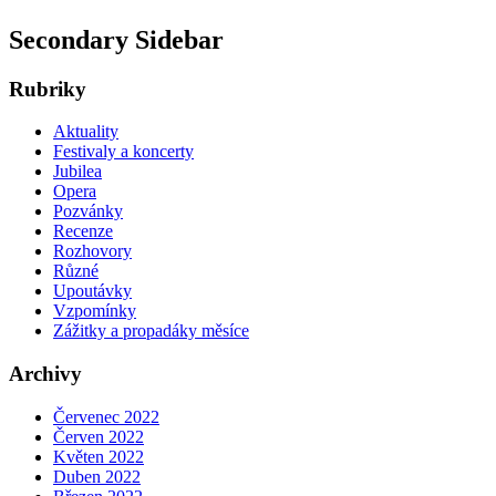
Secondary Sidebar
Rubriky
Aktuality
Festivaly a koncerty
Jubilea
Opera
Pozvánky
Recenze
Rozhovory
Různé
Upoutávky
Vzpomínky
Zážitky a propadáky měsíce
Archivy
Červenec 2022
Červen 2022
Květen 2022
Duben 2022