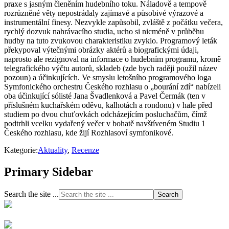
praxe s jasným členěním hudebního toku. Náladově a tempově
rozrůzněné věty nepostrádaly zajímavé a působivé výrazové a
instrumentální finesy. Nezvykle zapůsobil, zvláště z počátku večera,
rychlý dozvuk nahrávacího studia, ucho si nicméně v průběhu
hudby na tuto zvukovou charakteristiku zvyklo. Programový leták
překypoval výtečnými obrázky aktérů a biografickými údaji,
naprosto ale rezignoval na informace o hudebním programu, kromě
telegrafického výčtu autorů, skladeb (zde bych raději použil název
pozoun) a účinkujících. Ve smyslu letošního programového loga
Symfonického orchestru Českého rozhlasu o „bourání zdí“ nabízeli
oba účinkující sólisté Jana Švadlenková a Pavel Čermák (ten v
příslušném kuchařském oděvu, kalhotách a rondonu) v hale před
studiem po dvou chuťovkách odcházejícím posluchačům, čímž
podtrhli vcelku vydařený večer v bohatě navštíveném Studiu 1
Českého rozhlasu, kde žijí Rozhlasoví symfonikové.
Kategorie:
Aktuality
,
Recenze
Primary Sidebar
Search the site ...