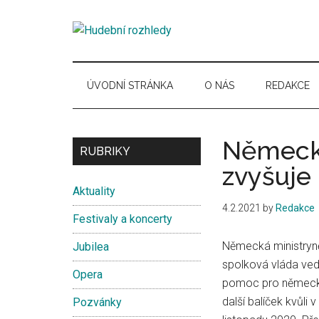
Skip
Skip
Skip
Skip
to
to
to
to
Hudební
main
secondary
primary
secondary
Časopis
content
menu
sidebar
sidebar
pro
rozhledy
hudební
ÚVODNÍ STRÁNKA
O NÁS
REDAKCE
kuturu
Německ
Secondary
RUBRIKY
zvyšuje
Sidebar
Aktuality
4.2.2021
by
Redakce
Festivaly a koncerty
Německá ministryně
Jubilea
spolková vláda ved
Opera
pomoc pro německý 
další balíček kvůli
Pozvánky