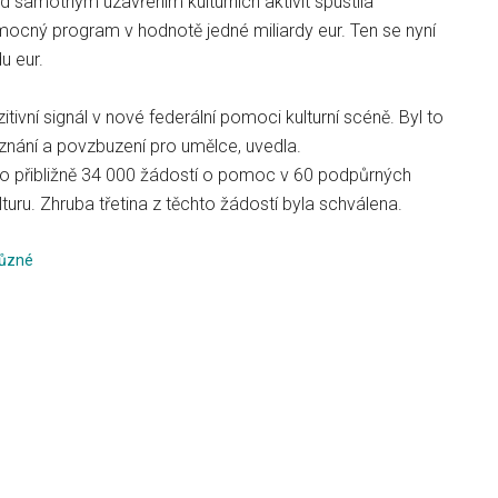
d samotným uzavřením kulturních aktivit spustila
ocný program v hodnotě jedné miliardy eur. Ten se nyní
du eur.
itivní signál v nové federální pomoci kulturní scéně. Byl to
znání a povzbuzení pro umělce, uvedla.
ato přibližně 34 000 žádostí o pomoc v 60 podpůrných
uru. Zhruba třetina z těchto žádostí byla schválena.
ůzné