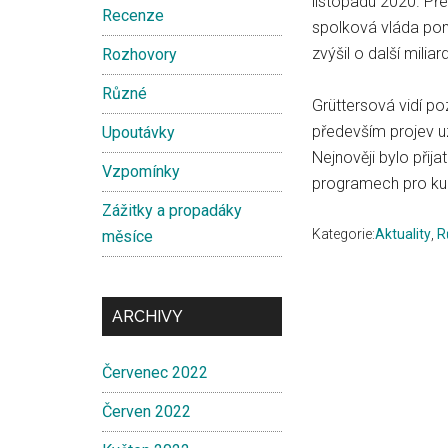
listopadu 2020. Pře
Recenze
spolková vláda pom
zvýšil o další miliar
Rozhovory
Různé
Grüttersová vidí poz
především projev u
Upoutávky
Nejnověji bylo přij
Vzpomínky
programech pro kult
Zážitky a propadáky
Kategorie:
Aktuality
,
R
měsíce
ARCHIVY
Červenec 2022
Červen 2022