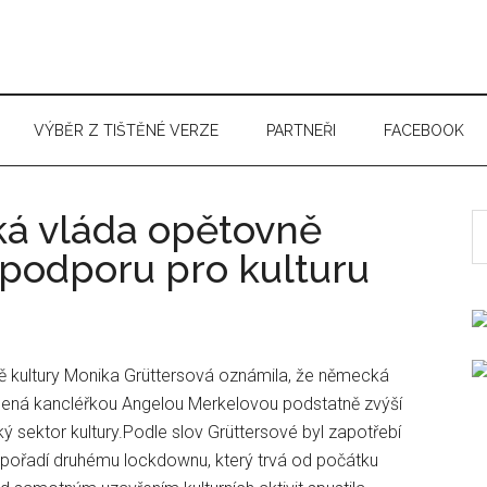
VÝBĚR Z TIŠTĚNÉ VERZE
PARTNEŘI
FACEBOOK
á vláda opětovně
S
t
 podporu pro kulturu
si
...
 kultury Monika Grüttersová oznámila, že německá
ená kancléřkou Angelou Merkelovou podstatně zvýší
sektor kultury.Podle slov Grüttersové byl zapotřebí
 v pořadí druhému lockdownu, který trvá od počátku